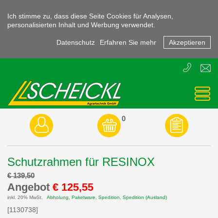
Ich stimme zu, dass diese Seite Cookies für Analysen,
personalisierten Inhalt und Werbung verwendet.
Datenschutz
Erfahren Sie mehr
Akzeptieren
T
E
+43
offic
(0)
3855
-
45470
0
Schutzrahmen für RESINOX
€ 139,50
Angebot
€ 125,55
inkl. 20% MwSt.
Abholung, Paketware, Spedition, Spedition (Ausland)
[1130738]