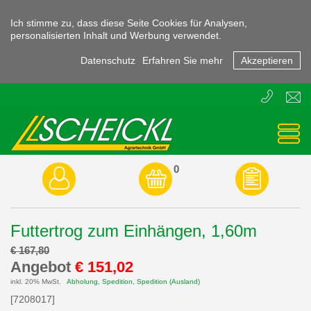
Ich stimme zu, dass diese Seite Cookies für Analysen,
personalisierten Inhalt und Werbung verwendet.
Datenschutz
Erfahren Sie mehr
Akzeptieren
T
E
+43
offic
(0)
3855
-
45470
0
Futtertrog zum Einhängen, 1,60m
€ 167,80
Angebot
€ 151,02
inkl. 20% MwSt.
Abholung, Spedition, Spedition (Ausland)
[7208017]