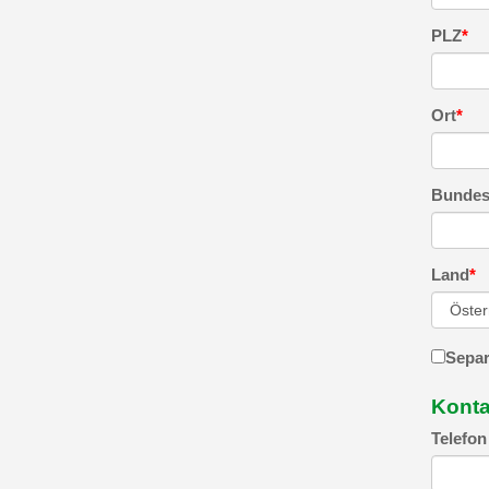
PLZ
*
Ort
*
Bundesl
Land
*
Separ
Konta
Telefon