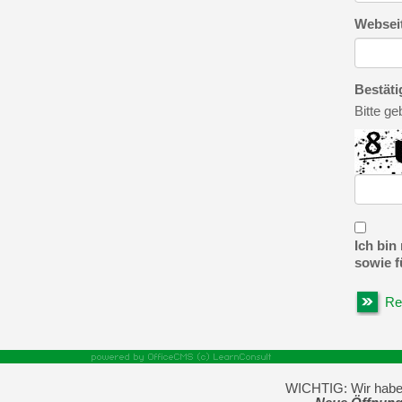
Websei
Bestät
Bitte g
Ich bin
sowie f
Re
WICHTIG: Wir haben 