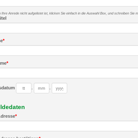
Ihre Anrede nicht aufgelistet ist, klicken Sie einfach in die Auswahl Box, und schreiben Sie 
itel
e
*
ame
*
sdatum
.
.
ldedaten
Adresse
*