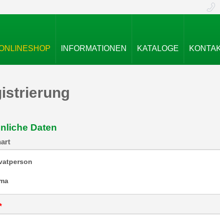
ONLINESHOP
INFORMATIONEN
KATALOGE
KONTA
istrierung
nliche Daten
art
ivatperson
rma
*