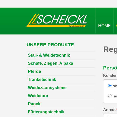
HOME
UNSERE PRODUKTE
Reg
Stall- & Weidetechnik
Schafe, Ziegen, Alpaka
Persö
Pferde
Kunden
Tränketechnik
Pr
Weidezaunsysteme
Weidetore
Fi
Panele
Anrede
Fütterungstechnik