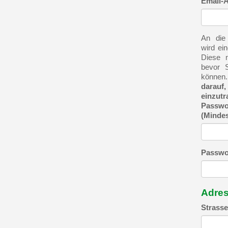
Email-A
An die
wird ei
Diese m
bevor S
können
darauf,
einzutr
Passwo
(Mindes
Passwo
Adre
Strasse