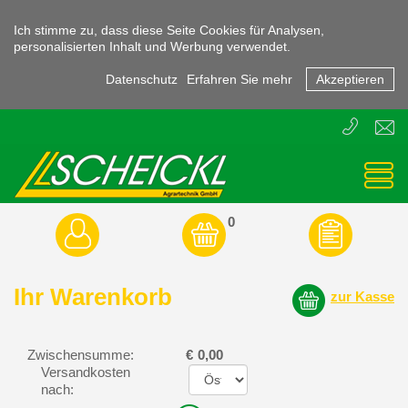
Ich stimme zu, dass diese Seite Cookies für Analysen,
personalisierten Inhalt und Werbung verwendet.
Datenschutz
Erfahren Sie mehr
Akzeptieren
T
E
+43
offic
(0)
3855
-
45470
0
Ihr Warenkorb
zur Kasse
Zwischensumme:
€
0,00
Versandkosten
nach: