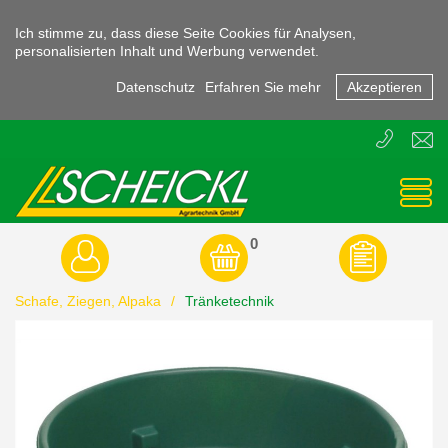
Ich stimme zu, dass diese Seite Cookies für Analysen,
personalisierten Inhalt und Werbung verwendet.
Datenschutz
Erfahren Sie mehr
Akzeptieren
T
E
+43
offic
(0)
3855
-
45470
0
Schafe, Ziegen, Alpaka
/
Tränketechnik