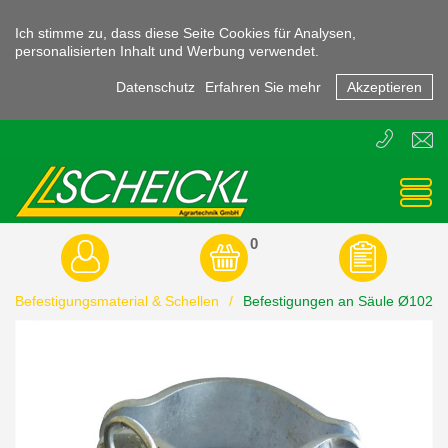
Ich stimme zu, dass diese Seite Cookies für Analysen,
personalisierten Inhalt und Werbung verwendet.
Datenschutz
Erfahren Sie mehr
Akzeptieren
T
E
+43
offic
(0)
3855
-
45470
0
Befestigungsmaterial & Schellen
/
Befestigungen an Säule Ø102