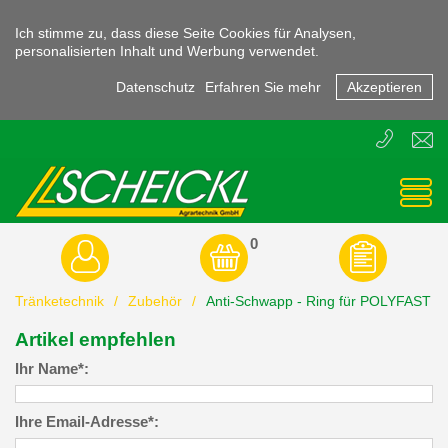
Ich stimme zu, dass diese Seite Cookies für Analysen,
personalisierten Inhalt und Werbung verwendet.
Datenschutz
Erfahren Sie mehr
Akzeptieren
T
E
+43
offic
(0)
3855
-
45470
0
Tränketechnik
/
Zubehör
/
Anti-Schwapp - Ring für POLYFAST
Artikel empfehlen
Ihr Name*:
Ihre Email-Adresse*: