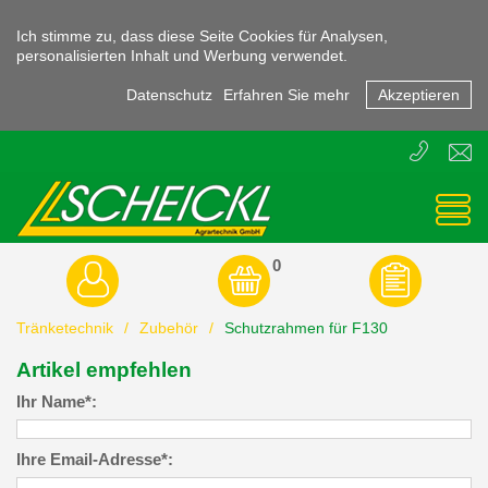
Ich stimme zu, dass diese Seite Cookies für Analysen,
personalisierten Inhalt und Werbung verwendet.
Datenschutz
Erfahren Sie mehr
Akzeptieren
T
E
+43
offic
(0)
3855
-
45470
0
Tränketechnik
/
Zubehör
/
Schutzrahmen für F130
Artikel empfehlen
Ihr Name*:
Ihre Email-Adresse*: