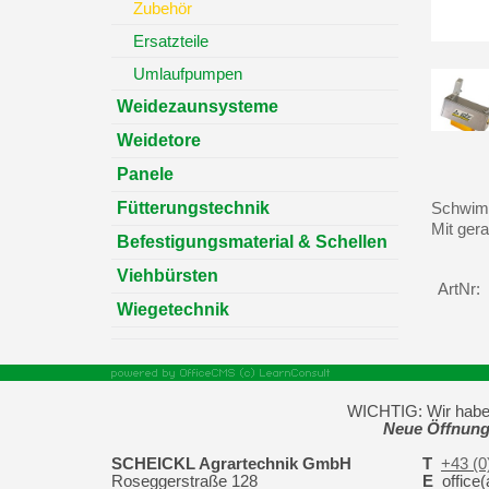
Zubehör
Ersatzteile
Umlaufpumpen
Weidezaunsysteme
Weidetore
Panele
Fütterungstechnik
Schwimme
Mit ger
Befestigungsmaterial & Schellen
Viehbürsten
ArtNr:
Wiegetechnik
WICHTIG: Wir haben 
Neue Öffnung
SCHEICKL Agrartechnik GmbH
T
+43 (0
Roseggerstraße 128
E
office(