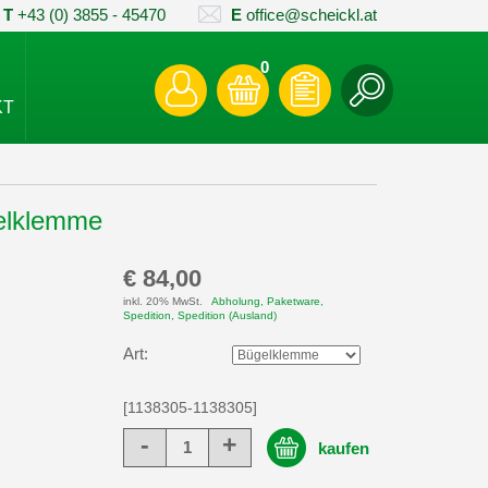
T
+43 (0) 3855 - 45470
E
office@scheickl.at
0
KT
gelklemme
€ 84,00
inkl. 20% MwSt.
Abholung, Paketware,
Spedition, Spedition (Ausland)
Art:
[1138305-1138305]
-
+
kaufen