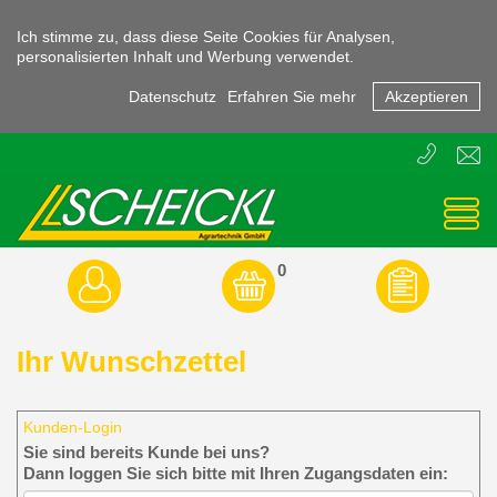
Ich stimme zu, dass diese Seite Cookies für Analysen,
personalisierten Inhalt und Werbung verwendet.
Datenschutz
Erfahren Sie mehr
Akzeptieren
T
E
+43
offic
(0)
3855
-
45470
0
Ihr Wunschzettel
Kunden-Login
Sie sind bereits Kunde bei uns?
Dann loggen Sie sich bitte mit Ihren Zugangsdaten ein: