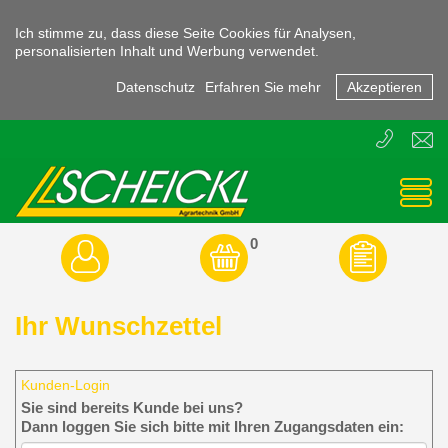
Ich stimme zu, dass diese Seite Cookies für Analysen,
personalisierten Inhalt und Werbung verwendet.
Datenschutz
Erfahren Sie mehr
Akzeptieren
T
E
+43
offic
(0)
3855
-
45470
0
Ihr Wunschzettel
Kunden-Login
Sie sind bereits Kunde bei uns?
Dann loggen Sie sich bitte mit Ihren Zugangsdaten ein: