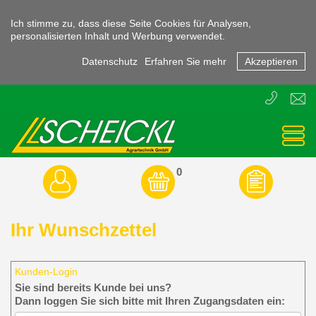
Ich stimme zu, dass diese Seite Cookies für Analysen,
personalisierten Inhalt und Werbung verwendet.
Datenschutz
Erfahren Sie mehr
Akzeptieren
T
E
+43
offic
(0)
3855
-
45470
0
Ihr Wunschzettel
Kunden-Login
Sie sind bereits Kunde bei uns?
Dann loggen Sie sich bitte mit Ihren Zugangsdaten ein: