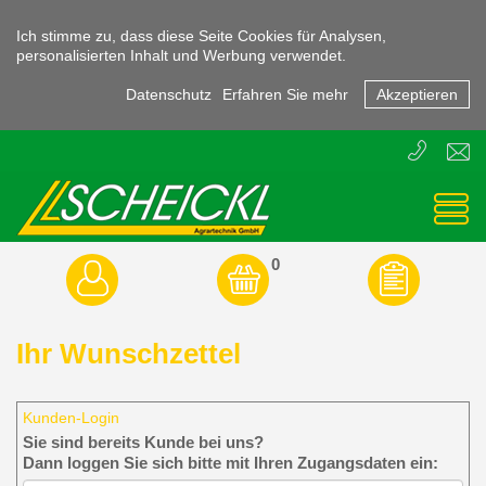
Ich stimme zu, dass diese Seite Cookies für Analysen,
personalisierten Inhalt und Werbung verwendet.
Datenschutz
Erfahren Sie mehr
Akzeptieren
T
E
+43
offic
(0)
3855
-
45470
0
Ihr Wunschzettel
Kunden-Login
Sie sind bereits Kunde bei uns?
Dann loggen Sie sich bitte mit Ihren Zugangsdaten ein: