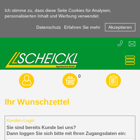
Ich stimme zu, dass diese Seite Cookies für Analysen,
personalisierten Inhalt und Werbung verwendet.
Datenschutz
Erfahren Sie mehr
Akzeptieren
T
E
+43
offic
(0)
3855
-
45470
0
Ihr Wunschzettel
Kunden-Login
Sie sind bereits Kunde bei uns?
Dann loggen Sie sich bitte mit Ihren Zugangsdaten ein: