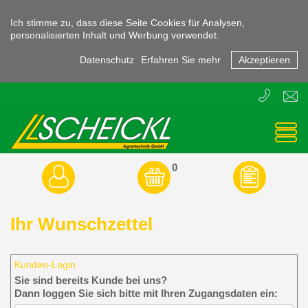
Ich stimme zu, dass diese Seite Cookies für Analysen,
personalisierten Inhalt und Werbung verwendet.
Datenschutz
Erfahren Sie mehr
Akzeptieren
T
E
+43
offic
(0)
3855
-
45470
0
Ihr Wunschzettel
Kunden-Login
Sie sind bereits Kunde bei uns?
Dann loggen Sie sich bitte mit Ihren Zugangsdaten ein: