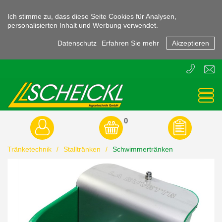
Ich stimme zu, dass diese Seite Cookies für Analysen,
personalisierten Inhalt und Werbung verwendet.
Datenschutz
Erfahren Sie mehr
Akzeptieren
T
E
+43
offic
(0)
3855
-
45470
0
Tränketechnik
/
Stalltränken
/
Schwimmertränken